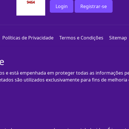
Login
Registrar-se
Políticas de Privacidade
Termos e Condições
Sitemap
de
rios e está empenhada em proteger todas as informações p
tados são utilizados exclusivamente para fins de melhoria