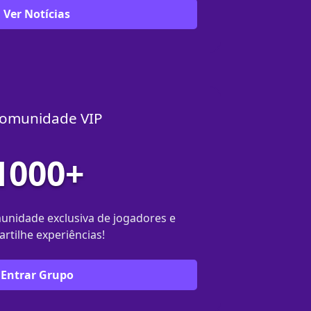
Ver Notícias
Comunidade VIP
1000+
unidade exclusiva de jogadores e
rtilhe experiências!
Entrar Grupo