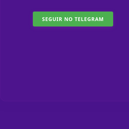
SEGUIR NO TELEGRAM