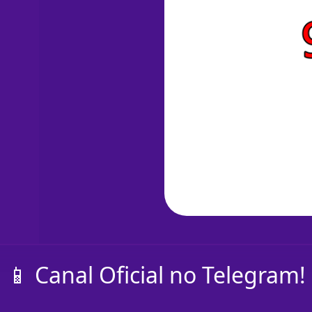
📱 Canal Oficial no Telegram!