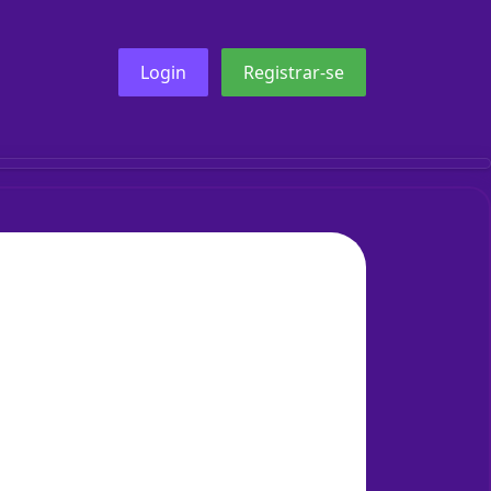
Login
Registrar-se