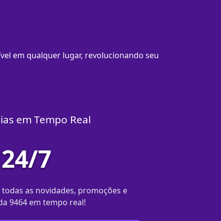
vel em qualquer lugar, revolucionando seu
cias em Tempo Real
24/7
e todas as novidades, promoções e
da 9464 em tempo real!