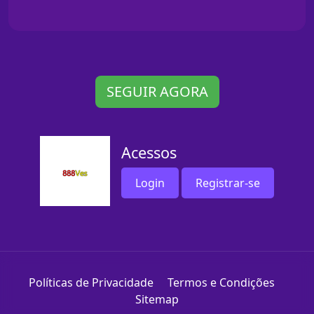
SEGUIR AGORA
Acessos
Login
Registrar-se
Políticas de Privacidade
Termos e Condições
Sitemap