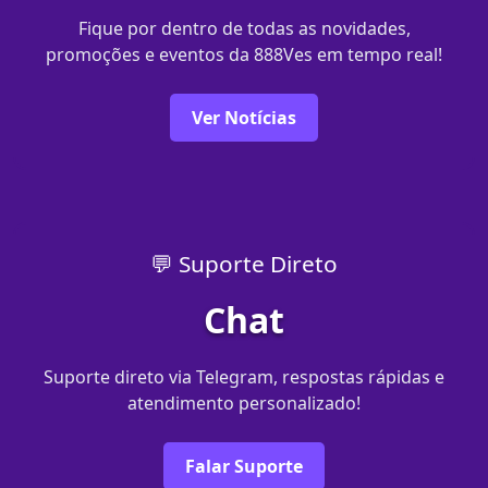
Fique por dentro de todas as novidades,
promoções e eventos da 888Ves em tempo real!
Ver Notícias
💬 Suporte Direto
Chat
Suporte direto via Telegram, respostas rápidas e
atendimento personalizado!
Falar Suporte