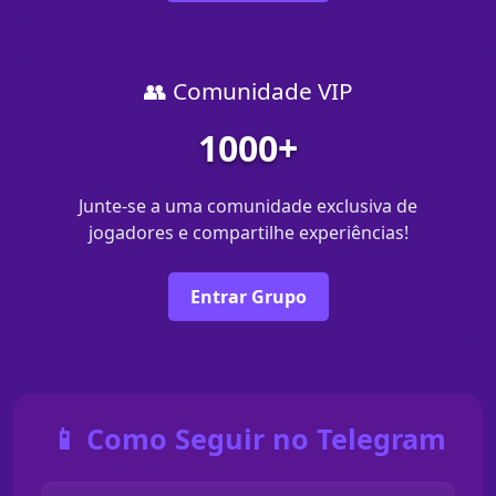
👥 Comunidade VIP
1000+
Junte-se a uma comunidade exclusiva de
jogadores e compartilhe experiências!
Entrar Grupo
📱 Como Seguir no Telegram