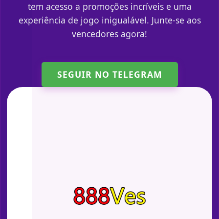
tem acesso a promoções incríveis e uma
experiência de jogo inigualável. Junte-se aos
vencedores agora!
SEGUIR NO TELEGRAM