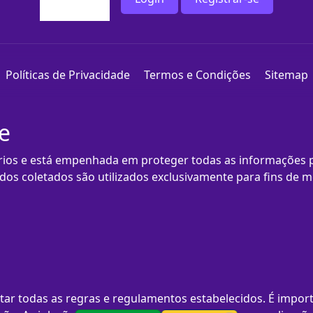
Políticas de Privacidade
Termos e Condições
Sitemap
de
ários e está empenhada em proteger todas as informações 
os coletados são utilizados exclusivamente para fins de m
r todas as regras e regulamentos estabelecidos. É import