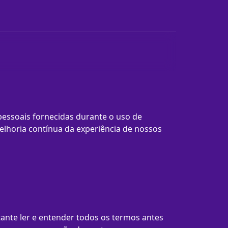
pessoais fornecidas durante o uso de
elhoria contínua da experiência de nossos
ante ler e entender todos os termos antes