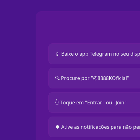
📱 Baixe o app Telegram no seu disp
🔍 Procure por "@8888KOficial"
👆 Toque em "Entrar" ou "Join"
🔔 Ative as notificações para não p