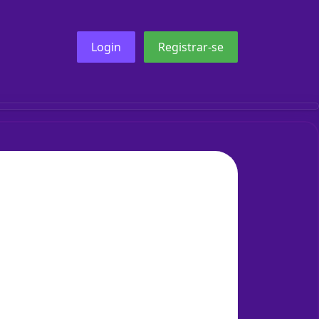
Login
Registrar-se