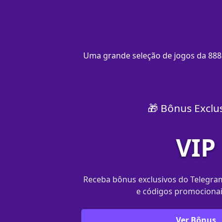
Uma grande seleção de jogos da 8888
🎁 Bônus Exclu
VIP
Receba bônus exclusivos do Telegra
e códigos promocionai
Ver Bônus