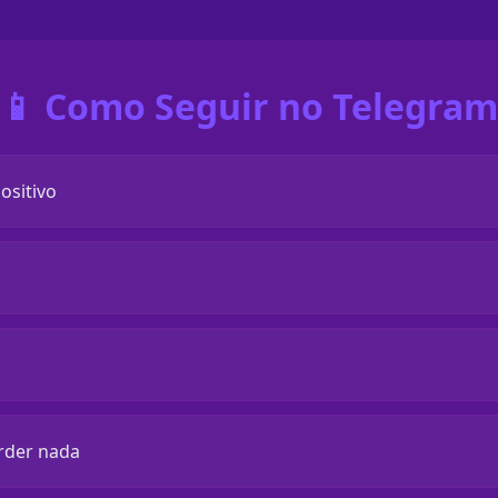
📱 Como Seguir no Telegram
ositivo
erder nada