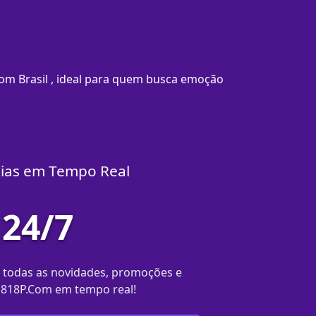
om Brasil , ideal para quem busca emoção
cias em Tempo Real
24/7
e todas as novidades, promoções e
 818P.Com em tempo real!