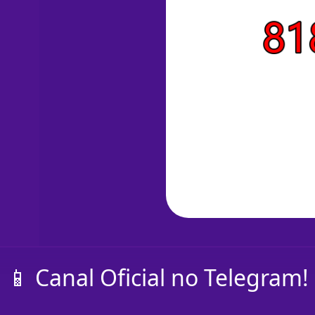
📱 Canal Oficial no Telegram!