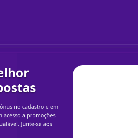
elhor
postas
ônus no cadastro e em
m acesso a promoções
ualável. Junte-se aos