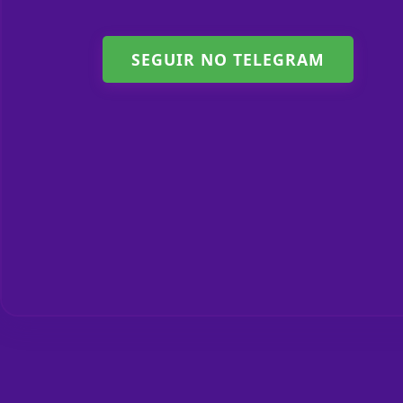
SEGUIR NO TELEGRAM