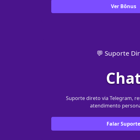
Ver Bônus
💬 Suporte Di
Cha
Suporte direto via Telegram, r
atendimento persona
Falar Suport