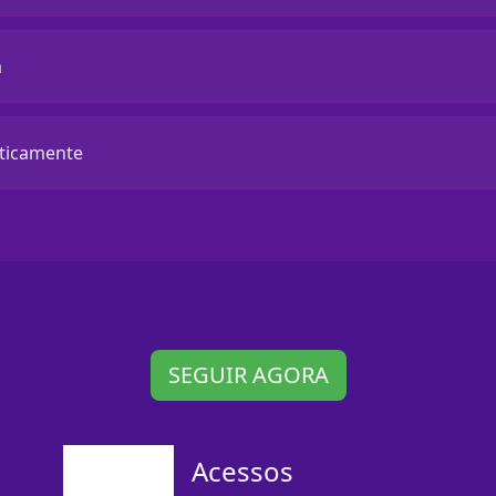
a
aticamente
SEGUIR AGORA
Acessos