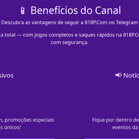
📱 Benefícios do Canal
Descubra as vantagens de seguir a 818P.Com no Telegram
a total — com jogos completos e saques rápidos na 818P.C
com segurança.
sivos
📢 Notí
m, promoções especiais
Fique por dentro d
s únicos!
eventos da