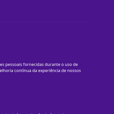
es pessoais fornecidas durante o uso de
elhoria contínua da experiência de nossos