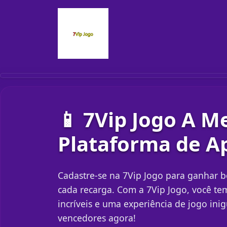
📱 7Vip Jogo A M
Plataforma de A
Cadastre-se na 7Vip Jogo para ganhar 
cada recarga. Com a 7Vip Jogo, você t
incríveis e uma experiência de jogo inig
vencedores agora!