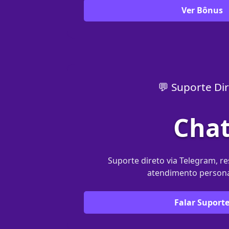
Ver Bônus
💬 Suporte Di
Cha
Suporte direto via Telegram, r
atendimento persona
Falar Suport