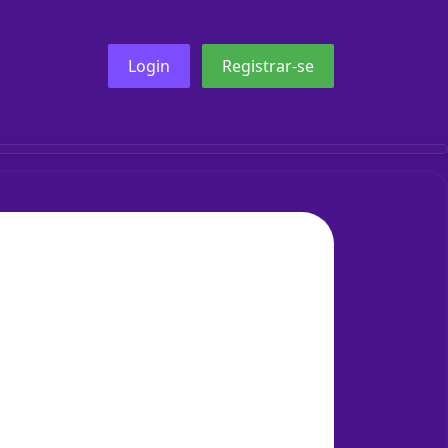
Login
Registrar-se