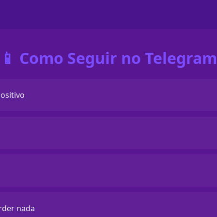
📱 Como Seguir no Telegram
ositivo
erder nada