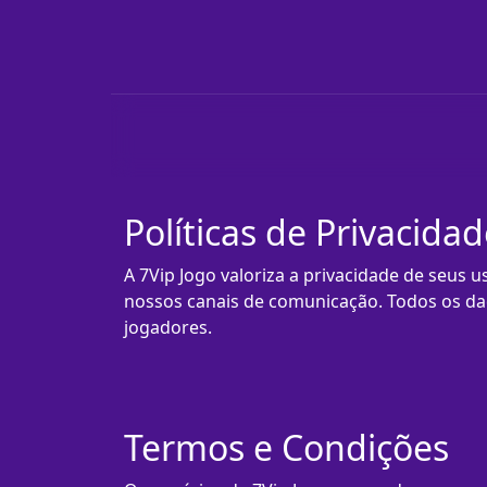
Políticas de Privacida
A 7Vip Jogo valoriza a privacidade de seus
nossos canais de comunicação. Todos os dad
jogadores.
Termos e Condições