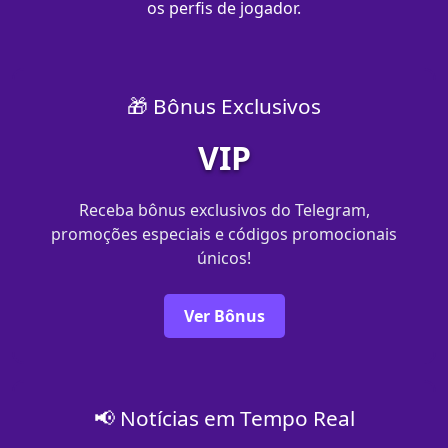
os perfis de jogador.
🎁 Bônus Exclusivos
VIP
Receba bônus exclusivos do Telegram,
promoções especiais e códigos promocionais
únicos!
Ver Bônus
📢 Notícias em Tempo Real