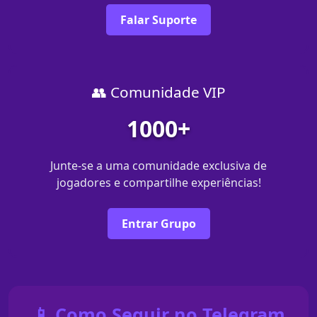
Falar Suporte
👥 Comunidade VIP
1000+
Junte-se a uma comunidade exclusiva de
jogadores e compartilhe experiências!
Entrar Grupo
📱 Como Seguir no Telegram