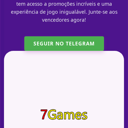
tem acesso a promoções incríveis e uma
experiência de jogo inigualável. Junte-se aos
vencedores agora!
SEGUIR NO TELEGRAM