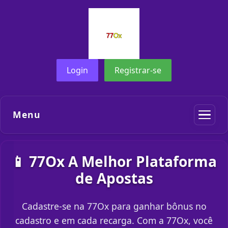
Login
Registrar-se
Menu
📱 77Ox A Melhor Plataforma
de Apostas
Cadastre-se na 77Ox para ganhar bônus no
cadastro e em cada recarga. Com a 77Ox, você