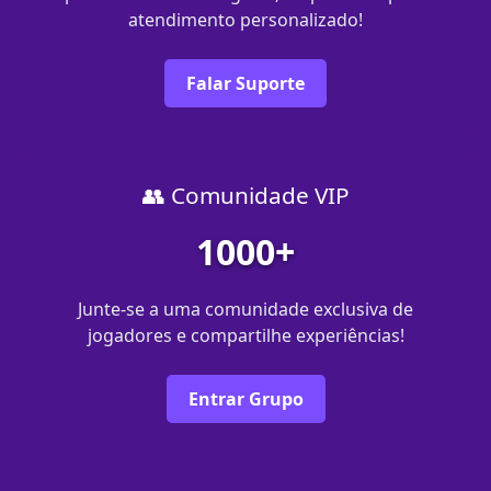
atendimento personalizado!
Falar Suporte
👥 Comunidade VIP
1000+
Junte-se a uma comunidade exclusiva de
jogadores e compartilhe experiências!
Entrar Grupo