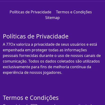
Políticas de Privacidade
Termos e Condições
Sitemap
Políticas de Privacidade
A 77Ox valoriza a privacidade de seus usuários e está
empenhada em proteger todas as informações
pessoais fornecidas durante o uso de nossos canais de
comunicação. Todos os dados coletados são utilizados
exclusivamente para fins de melhoria contínua da
experiência de nossos jogadores.
Termos e Condições