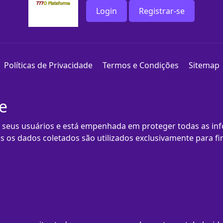
Login
Registrar-se
Políticas de Privacidade
Termos e Condições
Sitemap
de
e seus usuários e está empenhada em proteger todas as in
 os dados coletados são utilizados exclusivamente para fi