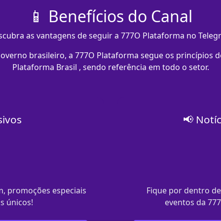
📱 Benefícios do Canal
cubra as vantagens de seguir a 777O Plataforma no Tele
overno brasileiro, a 777O Plataforma segue os princípios d
Plataforma Brasil , sendo referência em todo o setor.
sivos
📢 Notí
m, promoções especiais
Fique por dentro d
s únicos!
eventos da 777