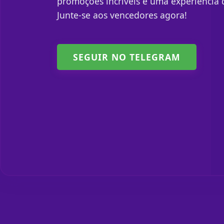
promoções incríveis e uma experiência d
Junte-se aos vencedores agora!
SEGUIR NO TELEGRAM