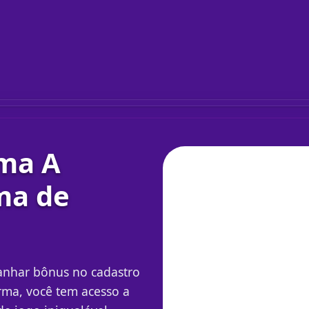
rma A
ma de
anhar bônus no cadastro
rma, você tem acesso a