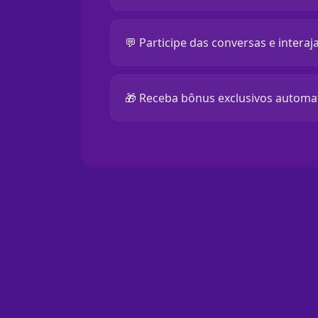
💬 Participe das conversas e interaj
🎁 Receba bônus exclusivos autom