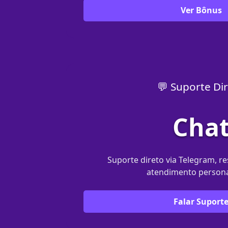
Ver Bônus
💬 Suporte Di
Cha
Suporte direto via Telegram, r
atendimento persona
Falar Suport