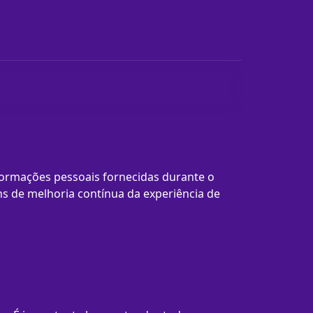
formações pessoais fornecidas durante o
ns de melhoria contínua da experiência de