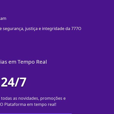
gram
e segurança, justiça e integridade da 777O
cias em Tempo Real
24/7
e todas as novidades, promoções e
O Plataforma em tempo real!