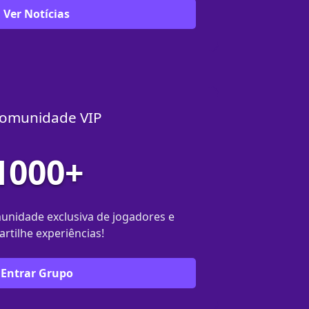
Ver Notícias
Comunidade VIP
1000+
unidade exclusiva de jogadores e
rtilhe experiências!
Entrar Grupo