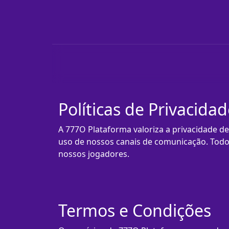
Políticas de Privacida
A 777O Plataforma valoriza a privacidade d
uso de nossos canais de comunicação. Todos
nossos jogadores.
Termos e Condições