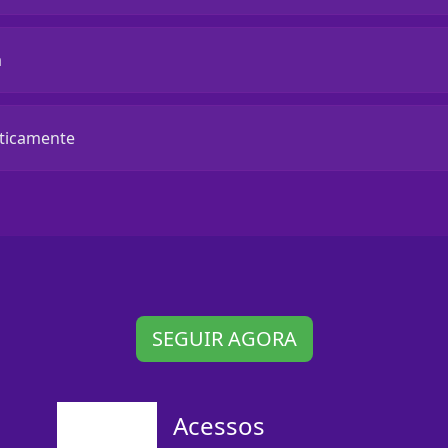
a
aticamente
SEGUIR AGORA
Acessos