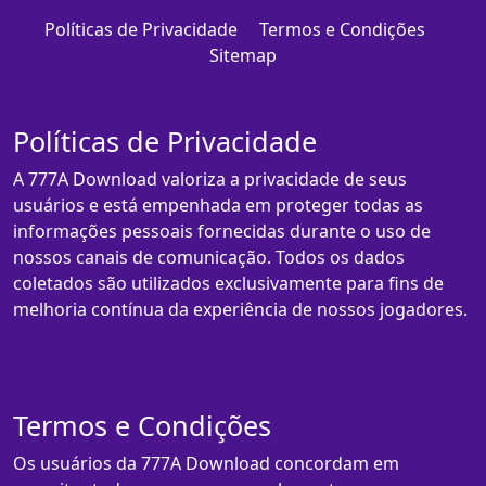
Políticas de Privacidade
Termos e Condições
Sitemap
Políticas de Privacidade
A 777A Download valoriza a privacidade de seus
usuários e está empenhada em proteger todas as
informações pessoais fornecidas durante o uso de
nossos canais de comunicação. Todos os dados
coletados são utilizados exclusivamente para fins de
melhoria contínua da experiência de nossos jogadores.
Termos e Condições
Os usuários da 777A Download concordam em