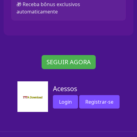
🎁 Receba bônus exclusivos
automaticamente
SEGUIR AGORA
Acessos
Login
Registrar-se