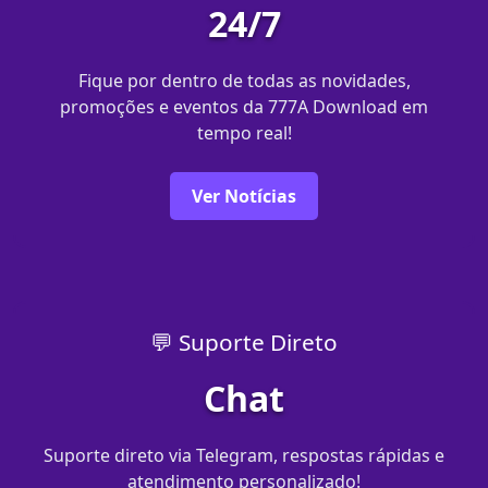
24/7
Fique por dentro de todas as novidades,
promoções e eventos da 777A Download em
tempo real!
Ver Notícias
💬 Suporte Direto
Chat
Suporte direto via Telegram, respostas rápidas e
atendimento personalizado!