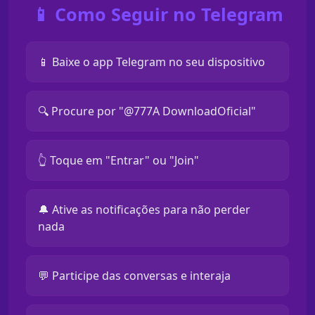
📱 Como Seguir no Telegram
📱 Baixe o app Telegram no seu dispositivo
🔍 Procure por "@777A DownloadOficial"
👆 Toque em "Entrar" ou "Join"
🔔 Ative as notificações para não perder
nada
💬 Participe das conversas e interaja