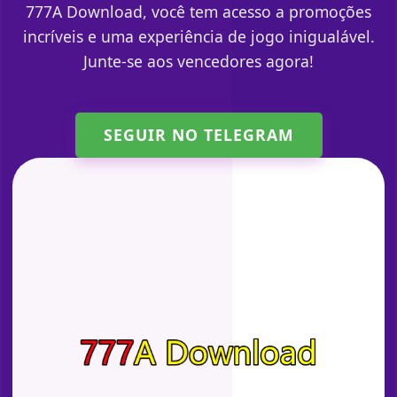
777A Download, você tem acesso a promoções
incríveis e uma experiência de jogo inigualável.
Junte-se aos vencedores agora!
SEGUIR NO TELEGRAM