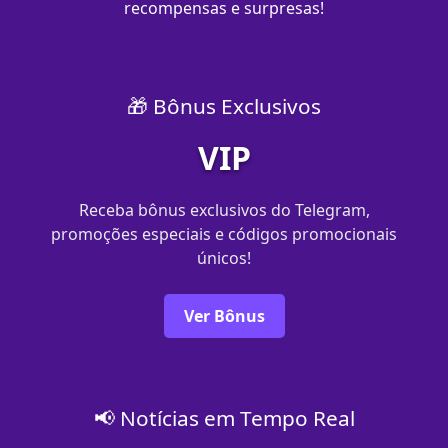
recompensas e surpresas!
🎁 Bônus Exclusivos
VIP
Receba bônus exclusivos do Telegram,
promoções especiais e códigos promocionais
únicos!
Ver Bônus
📢 Notícias em Tempo Real