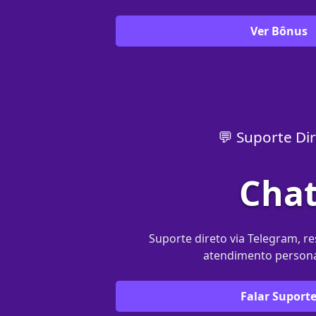
Ver Bônus
💬 Suporte Di
Cha
Suporte direto via Telegram, r
atendimento persona
Falar Suport