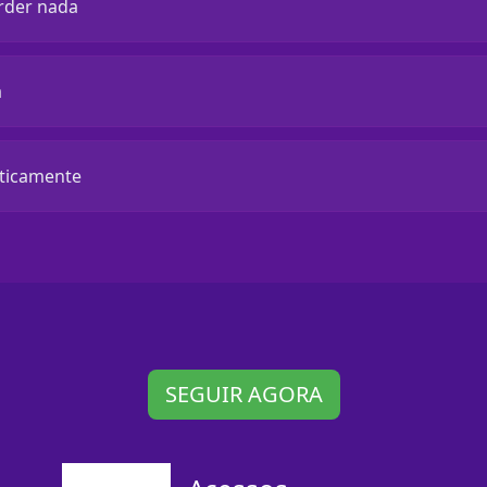
erder nada
a
aticamente
SEGUIR AGORA