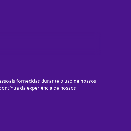
essoais fornecidas durante o uso de nossos
 contínua da experiência de nossos