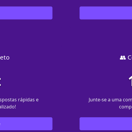
reto
👥 
t
espostas rápidas e
Junte-se a uma com
lizado!
compa
e