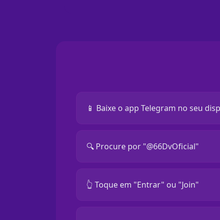
📱 Baixe o app Telegram no seu disp
🔍 Procure por "@66DvOficial"
👆 Toque em "Entrar" ou "Join"