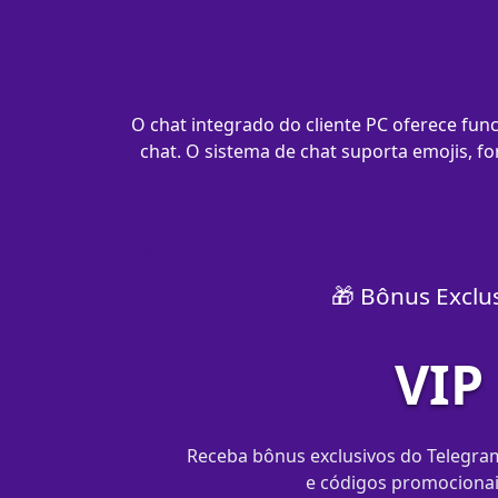
O chat integrado do cliente PC oferece fun
chat. O sistema de chat suporta emojis, f
🎁 Bônus Exclu
VIP
Receba bônus exclusivos do Telegra
e códigos promocionai