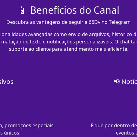
📱 Benefícios do Canal
Descubra as vantagens de seguir a 66Dv no Telegram
cionalidades avançadas como envio de arquivos, histórico de
ormatação de texto e notificações personalizáveis. O chat
suporte ao cliente para atendimento mais eficiente.
sivos
📢 Notí
m, promoções especiais
Fique por dentro d
s únicos!
eventos 