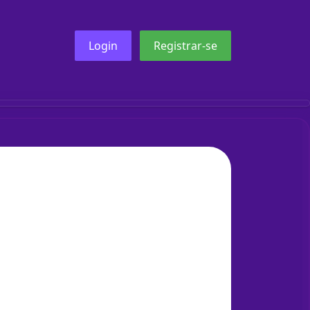
Login
Registrar-se