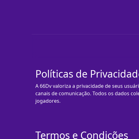
Políticas de Privacida
A 66Dv valoriza a privacidade de seus usuá
canais de comunicação. Todos os dados cole
jogadores.
Termos e Condições