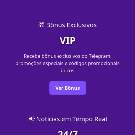
🎁 Bônus Exclusivos
VIP
Receba bônus exclusivos do Telegram,
promoções especiais e códigos promocionais
únicos!
Ver Bônus
📢 Notícias em Tempo Real
24/7