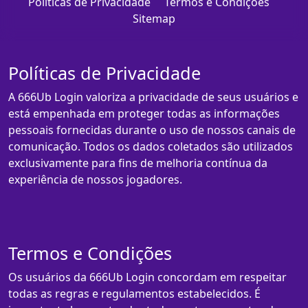
Políticas de Privacidade
Termos e Condições
Sitemap
Políticas de Privacidade
A 666Ub Login valoriza a privacidade de seus usuários e
está empenhada em proteger todas as informações
pessoais fornecidas durante o uso de nossos canais de
comunicação. Todos os dados coletados são utilizados
exclusivamente para fins de melhoria contínua da
experiência de nossos jogadores.
Termos e Condições
Os usuários da 666Ub Login concordam em respeitar
todas as regras e regulamentos estabelecidos. É