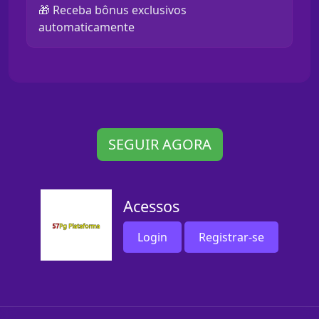
🎁 Receba bônus exclusivos
automaticamente
SEGUIR AGORA
Acessos
Login
Registrar-se