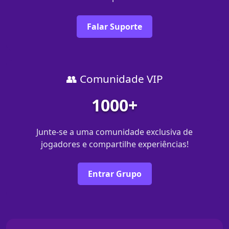
Falar Suporte
👥 Comunidade VIP
1000+
Junte-se a uma comunidade exclusiva de
jogadores e compartilhe experiências!
Entrar Grupo