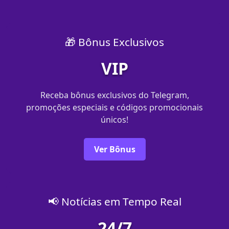
🎁 Bônus Exclusivos
VIP
Receba bônus exclusivos do Telegram,
promoções especiais e códigos promocionais
únicos!
Ver Bônus
📢 Notícias em Tempo Real
24/7