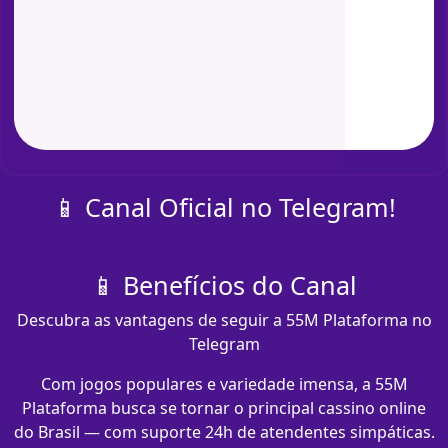
📱 Canal Oficial no Telegram!
📱 Benefícios do Canal
Descubra as vantagens de seguir a 55M Plataforma no
Telegram
Com jogos populares e variedade imensa, a 55M
Plataforma busca se tornar o principal cassino online
do Brasil — com suporte 24h de atendentes simpáticas.