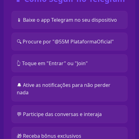
📱 Baixe o app Telegram no seu dispositivo
🔍 Procure por "@55M PlataformaOficial"
👆 Toque em "Entrar" ou "Join"
🔔 Ative as notificações para não perder
nada
💬 Participe das conversas e interaja
🎁 Receba bônus exclusivos