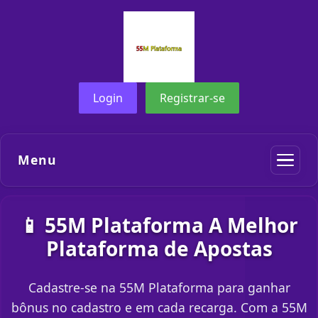
Login
Registrar-se
Menu
📱 55M Plataforma A Melhor
Plataforma de Apostas
Cadastre-se na 55M Plataforma para ganhar
bônus no cadastro e em cada recarga. Com a 55M