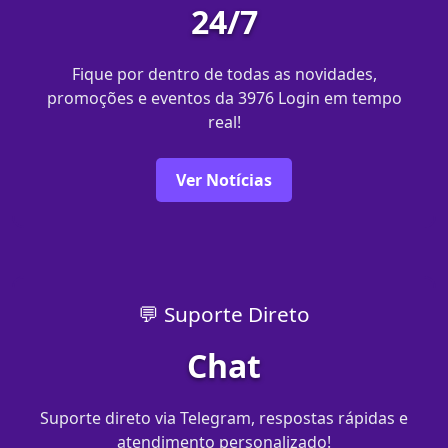
24/7
Fique por dentro de todas as novidades,
promoções e eventos da 3976 Login em tempo
real!
Ver Notícias
💬 Suporte Direto
Chat
Suporte direto via Telegram, respostas rápidas e
atendimento personalizado!