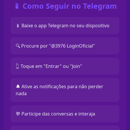
📱 Como Seguir no Telegram
📱 Baixe o app Telegram no seu dispositivo
🔍 Procure por "@3976 LoginOficial"
👆 Toque em "Entrar" ou "Join"
🔔 Ative as notificações para não perder
nada
💬 Participe das conversas e interaja