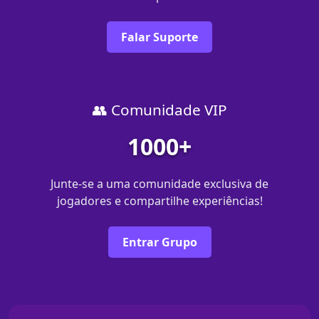
Falar Suporte
👥 Comunidade VIP
1000+
Junte-se a uma comunidade exclusiva de
jogadores e compartilhe experiências!
Entrar Grupo