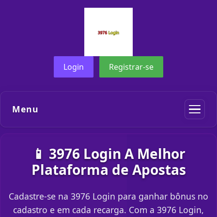
Login
Registrar-se
Menu
📱 3976 Login A Melhor
Plataforma de Apostas
Cadastre-se na 3976 Login para ganhar bônus no
cadastro e em cada recarga. Com a 3976 Login,