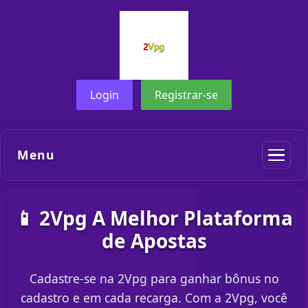
Login
Registrar-se
Menu
📱 2Vpg A Melhor Plataforma
de Apostas
Cadastre-se na 2Vpg para ganhar bônus no
cadastro e em cada recarga. Com a 2Vpg, você