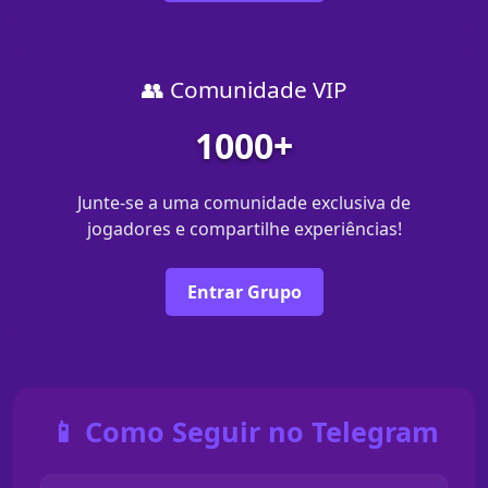
👥 Comunidade VIP
1000+
Junte-se a uma comunidade exclusiva de
jogadores e compartilhe experiências!
Entrar Grupo
📱 Como Seguir no Telegram