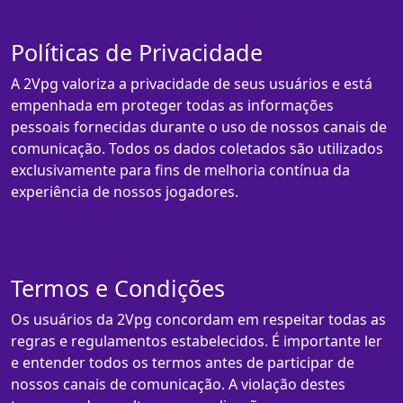
Políticas de Privacidade
A 2Vpg valoriza a privacidade de seus usuários e está
empenhada em proteger todas as informações
pessoais fornecidas durante o uso de nossos canais de
comunicação. Todos os dados coletados são utilizados
exclusivamente para fins de melhoria contínua da
experiência de nossos jogadores.
Termos e Condições
Os usuários da 2Vpg concordam em respeitar todas as
regras e regulamentos estabelecidos. É importante ler
e entender todos os termos antes de participar de
nossos canais de comunicação. A violação destes