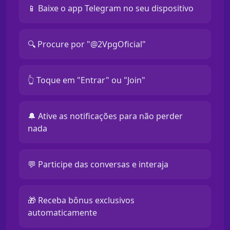
📱 Baixe o app Telegram no seu dispositivo
🔍 Procure por "@2VpgOficial"
👆 Toque em "Entrar" ou "Join"
🔔 Ative as notificações para não perder
nada
💬 Participe das conversas e interaja
🎁 Receba bônus exclusivos
automaticamente