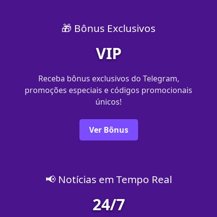
🎁 Bônus Exclusivos
VIP
Receba bônus exclusivos do Telegram,
promoções especiais e códigos promocionais
únicos!
Ver Bônus
📢 Notícias em Tempo Real
24/7